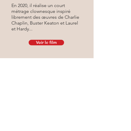
En 2020, il réalise un court
métrage clownesque inspiré
librement des œuvres de Charlie
Chaplin, Buster Keaton et Laurel
et Hardy...
Voir le film
En conclusion, pour lui...
L’important, c’est l’envie. Pour lui,
la danse, l’écriture, la vidéo... ne
sont belles que quand on les
habite, tout part de l’envie.
« Le talent, c’est l’envie de faire
quelque chose… »
Jacques Brel.
Avoir envie, c’est être dans le vrai.